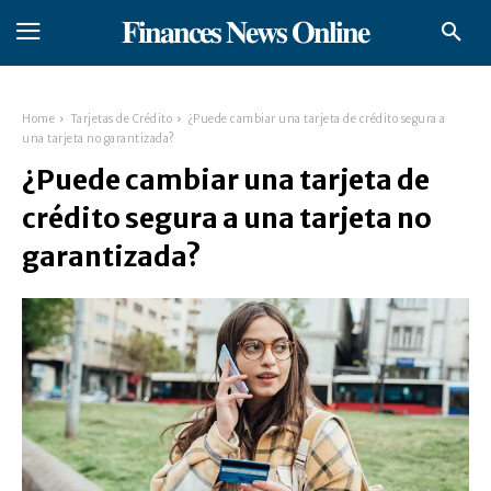
𝐅𝐢𝐧𝐚𝐧𝐜𝐞𝐬 𝐍𝐞𝐰𝐬 𝐎𝐧𝐥𝐢𝐧𝐞
Home
Tarjetas de Crédito
¿Puede cambiar una tarjeta de crédito segura a
una tarjeta no garantizada?
¿Puede cambiar una tarjeta de
crédito segura a una tarjeta no
garantizada?