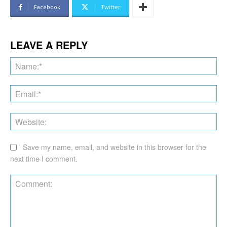
Facebook
Twitter
LEAVE A REPLY
Na
Ema
Web
Save my name, email, and website in this browser for the
next time I comment.