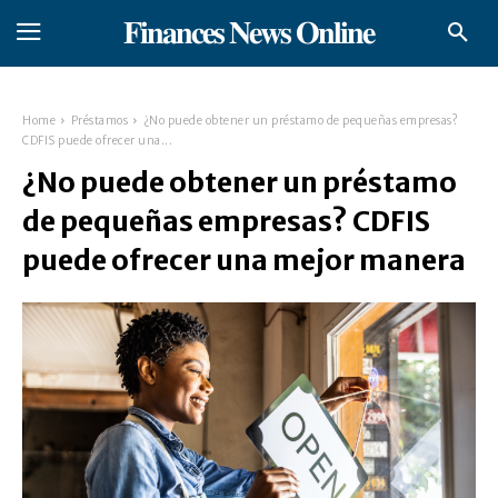
𝐅𝐢𝐧𝐚𝐧𝐜𝐞𝐬 𝐍𝐞𝐰𝐬 𝐎𝐧𝐥𝐢𝐧𝐞
Home
Préstamos
¿No puede obtener un préstamo de pequeñas empresas?
CDFIS puede ofrecer una...
¿No puede obtener un préstamo
de pequeñas empresas? CDFIS
puede ofrecer una mejor manera