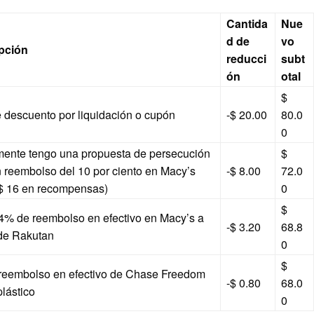
Cantida
Nue
d de
vo
pción
reducci
subt
ón
otal
$
 descuento por liquidación o cupón
-$ 20.00
80.0
0
mente tengo una propuesta de persecución
$
 reembolso del 10 por ciento en Macy’s
-$ 8.00
72.0
 $ 16 en recompensas)
0
$
 4% de reembolso en efectivo en Macy’s a
-$ 3.20
68.8
 de Rakutan
0
$
reembolso en efectivo de
Chase Freedom
-$ 0.80
68.0
lástico
0