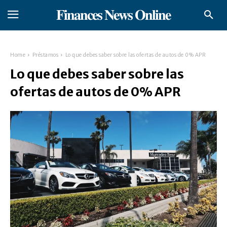
𝐅𝐢𝐧𝐚𝐧𝐜𝐞𝐬 𝐍𝐞𝐰𝐬 𝐎𝐧𝐥𝐢𝐧𝐞
Home
Préstamos
Lo que debes saber sobre las ofertas de autos de 0% APR
Lo que debes saber sobre las
ofertas de autos de 0% APR