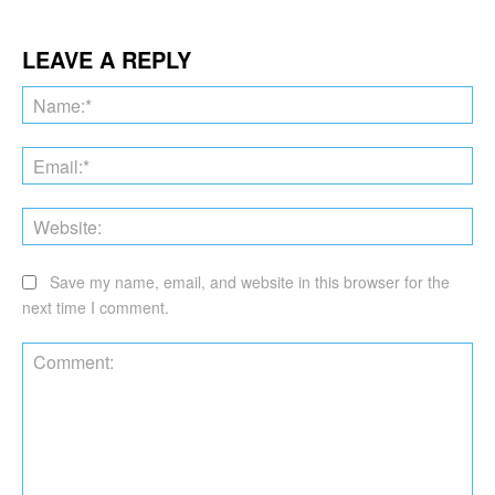
LEAVE A REPLY
Na
Ema
Web
Save my name, email, and website in this browser for the
next time I comment.