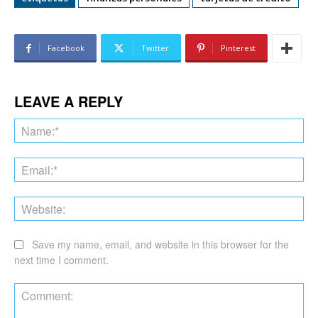
Facebook
Twitter
Pinterest
LEAVE A REPLY
Na
Ema
Web
Save my name, email, and website in this browser for the
next time I comment.