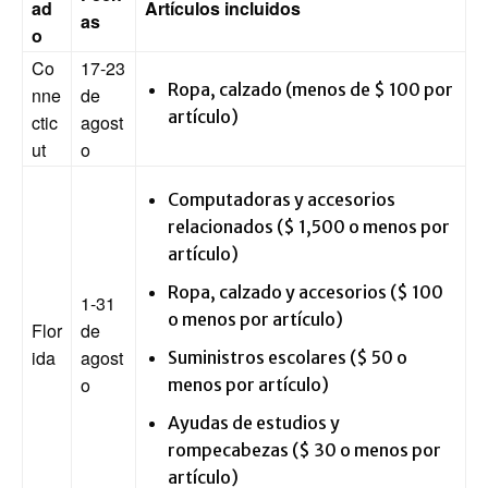
ad
Artículos incluidos
as
o
Co
17-23
Ropa, calzado (menos de $ 100 por
nne
de
artículo)
ctic
agost
ut
o
Computadoras y accesorios
relacionados ($ 1,500 o menos por
artículo)
Ropa, calzado y accesorios ($ 100
1-31
o menos por artículo)
Flor
de
ida
agost
Suministros escolares ($ 50 o
o
menos por artículo)
Ayudas de estudios y
rompecabezas ($ 30 o menos por
artículo)