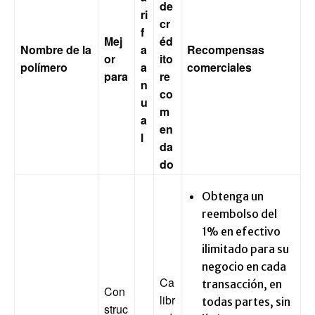
de
ri
cr
f
Mej
éd
Nombre de la
a
Recompensas
or
ito
polímero
a
comerciales
para
re
n
co
u
m
a
en
l
da
do
Obtenga un
reembolso del
1% en efectivo
ilimitado para su
negocio en cada
Ca
transacción, en
Con
libr
todas partes, sin
struc