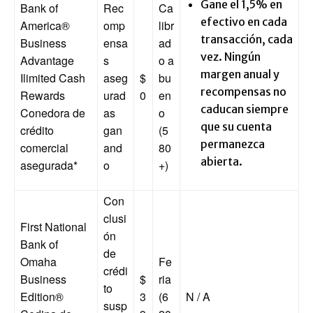
Gane el 1,5% en
Bank of
Rec
Ca
efectivo en cada
America®
omp
libr
transacción, cada
Business
ensa
ad
vez. Ningún
Advantage
s
o a
margen anual y
Ilimited Cash
aseg
$
bu
recompensas no
Rewards
urad
0
en
caducan siempre
Conedora de
as
o
que su cuenta
crédito
gan
(5
permanezca
comercial
and
80
abierta.
asegurada
*
o
+)
Con
clusi
First National
ón
Bank of
de
Omaha
Fe
crédi
Business
$
ria
to
Edition®
3
(6
N / A
susp