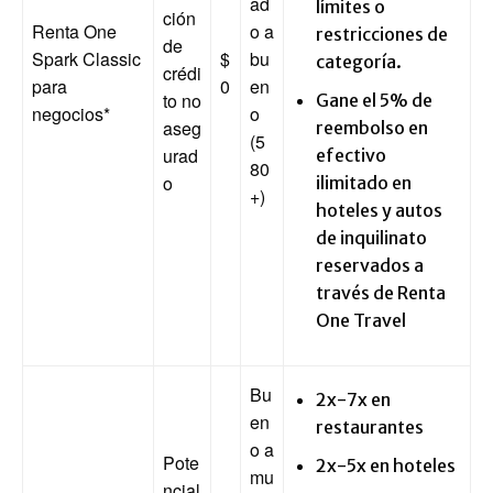
ad
límites o
ción
Renta One
o a
restricciones de
de
Spark Classic
$
bu
categoría.
crédi
para
0
en
to no
Gane el 5% de
negocios
*
o
aseg
reembolso en
(5
urad
efectivo
80
o
ilimitado en
+)
hoteles y autos
de inquilinato
reservados a
través de Renta
One Travel
Bu
2x-7x en
en
restaurantes
o a
Pote
2x-5x en hoteles
mu
ncial