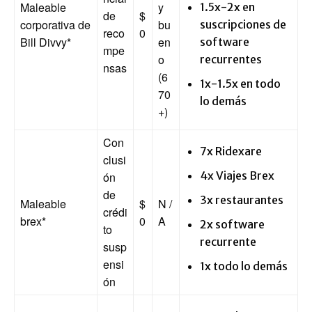
Maleable
y
1.5x-2x en
de
$
corporativa de
bu
suscripciones de
reco
0
Bill Divvy
*
en
software
mpe
o
recurrentes
nsas
(6
1x-1.5x en todo
70
lo demás
+)
Con
7x Ridexare
clusi
4x Viajes Brex
ón
de
3x restaurantes
Maleable
$
N /
crédi
brex
*
0
A
2x software
to
recurrente
susp
ensi
1x todo lo demás
ón