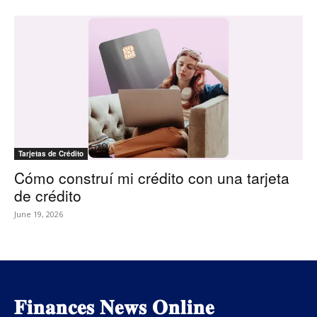
Tarjetas de Crédito
Cómo construí mi crédito con una tarjeta
de crédito
June 19, 2026
𝐅𝐢𝐧𝐚𝐧𝐜𝐞𝐬 𝐍𝐞𝐰𝐬 𝐎𝐧𝐥𝐢𝐧𝐞