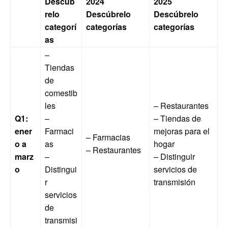
Descúb
2024
2025
relo
Descúbrelo
Descúbrelo
categorí
categorías
categorías
as
–
Tiendas
de
comestib
les
– Restaurantes
Q1:
–
– Tiendas de
ener
Farmaci
mejoras para el
– Farmacias
o a
as
hogar
– Restaurantes
marz
–
– Distinguir
o
Distingui
servicios de
r
transmisión
servicios
de
transmisi