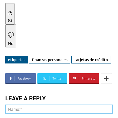
Sí
No
etiquetas
finanzas personales
tarjetas de crédito
Facebook
Twitter
Pinterest
LEAVE A REPLY
Na