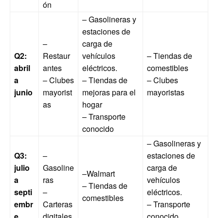
ón
– Gasolineras y
estaciones de
–
carga de
Q2:
Restaur
vehículos
– Tiendas de
abril
antes
eléctricos.
comestibles
a
– Clubes
– Tiendas de
– Clubes
junio
mayorist
mejoras para el
mayoristas
as
hogar
– Transporte
conocido
– Gasolineras y
Q3:
–
estaciones de
julio
Gasoline
carga de
–Walmart
a
ras
vehículos
– Tiendas de
septi
–
eléctricos.
comestibles
embr
Carteras
– Transporte
e
digitales
conocido