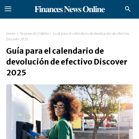
𝐅𝐢𝐧𝐚𝐧𝐜𝐞𝐬 𝐍𝐞𝐰𝐬 𝐎𝐧𝐥𝐢𝐧𝐞
Home
Tarjetas de Crédito
Guía para el calendario de devolución de efectivo
Discover 2025
Guía para el calendario de
devolución de efectivo Discover
2025