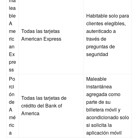
ma
lea
ble
Habitable solo para
A
clientes elegibles,
me
Todas las tarjetas
autenticado a
ric
American Express
través de
an
preguntas de
Ex
seguridad
pre
ss
Po
Maleable
rci
instantánea
ón
agregada como
Todas las tarjetas de
de
parte de su
crédito del Bank of
A
billetera móvil y
America
mé
acondicionado solo
ric
si solicita la
a
aplicación móvil