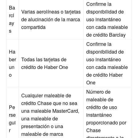
Confirme la
Ba
Varias aerolíneas o tarjetas
disponibilidad de
rcl
de alucinación de la marca
uso instantáneo
ay
compartida
con cada maleable
s
de crédito Barclay
Confirme la
Ha
disponibilidad de
ber
Todas las tarjetas de
uso instantáneo
un
crédito de Haber One
con cada maleable
o
de crédito Haber
One
Número de
Cualquier maleable de
maleable de
crédito Chase que no sea
Pe
crédito de uso
una maleable MasterCard,
rse
instantáneo
una maleable de
gui
proporcionado por
presentación o una
r
Chase
maleable de marca
directamente a la