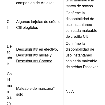
compartida de Amazon
marca de socios
Confirme la
disponibilidad de
Cit
Algunas tarjetas de crédito
uso instantáneo
i
Citi elegibles
con cada maleable
de crédito Citi
Confirme la
De
Descubrir it® en efectivo
,
disponibilidad de
sc
Descubrir it® millas
y
uso instantáneo
ubr
Descubrir it® Chrome
con cada maleable
ir
de crédito Discover
Go
ld
ma
Maleable de manzana
*
n
N / A
solo
Sa
ch