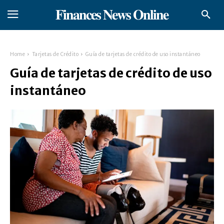
𝐅𝐢𝐧𝐚𝐧𝐜𝐞𝐬 𝐍𝐞𝐰𝐬 𝐎𝐧𝐥𝐢𝐧𝐞
Home
Tarjetas de Crédito
Guía de tarjetas de crédito de uso instantáneo
Guía de tarjetas de crédito de uso
instantáneo