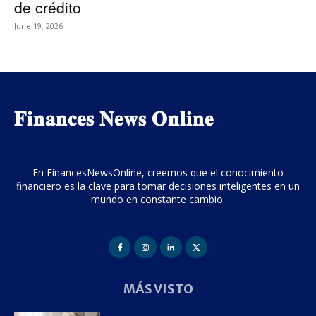
de crédito
June 19, 2026
𝐅𝐢𝐧𝐚𝐧𝐜𝐞𝐬 𝐍𝐞𝐰𝐬 𝐎𝐧𝐥𝐢𝐧𝐞
En FinancesNewsOnline, creemos que el conocimiento
financiero es la clave para tomar decisiones inteligentes en un
mundo en constante cambio.
MÁS VISTO