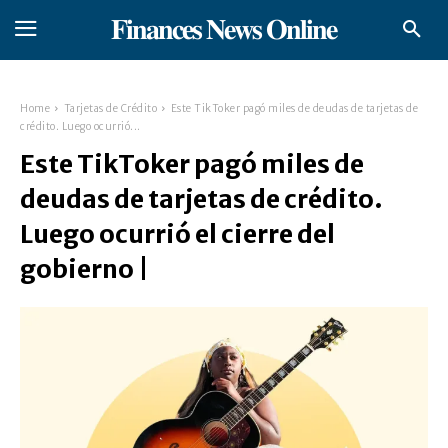
𝐅𝐢𝐧𝐚𝐧𝐜𝐞𝐬 𝐍𝐞𝐰𝐬 𝐎𝐧𝐥𝐢𝐧𝐞
Home
Tarjetas de Crédito
Este TikToker pagó miles de deudas de tarjetas de
crédito. Luego ocurrió...
Este TikToker pagó miles de
deudas de tarjetas de crédito.
Luego ocurrió el cierre del
gobierno |