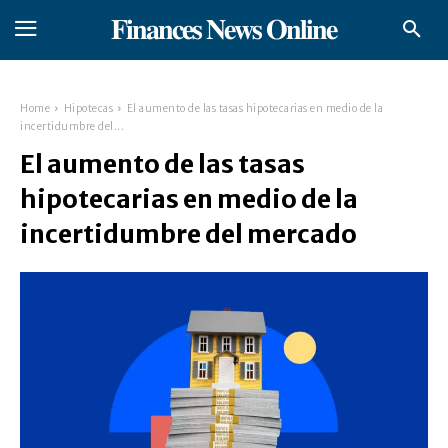
𝐅𝐢𝐧𝐚𝐧𝐜𝐞𝐬 𝐍𝐞𝐰𝐬 𝐎𝐧𝐥𝐢𝐧𝐞
Home
Hipotecas
El aumento de las tasas hipotecarias en medio de la
incertidumbre del...
El aumento de las tasas
hipotecarias en medio de la
incertidumbre del mercado