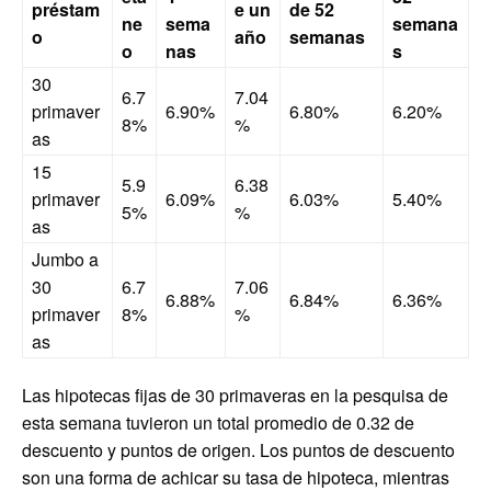
préstam
e un
de 52
ne
sema
semana
o
año
semanas
o
nas
s
30
6.7
7.04
primaver
6.90%
6.80%
6.20%
8%
%
as
15
5.9
6.38
primaver
6.09%
6.03%
5.40%
5%
%
as
Jumbo a
30
6.7
7.06
6.88%
6.84%
6.36%
primaver
8%
%
as
Las hipotecas fijas de 30 primaveras en la pesquisa de
esta semana tuvieron un total promedio de 0.32 de
descuento y puntos de origen. Los puntos de descuento
son una forma de achicar su tasa de hipoteca, mientras