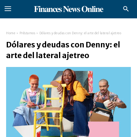
𝐅𝐢𝐧𝐚𝐧𝐜𝐞𝐬 𝐍𝐞𝐰𝐬 𝐎𝐧𝐥𝐢𝐧𝐞
Home
Préstamos
Dólares y deudas con Denny: el arte del lateral ajetreo
Dólares y deudas con Denny: el
arte del lateral ajetreo