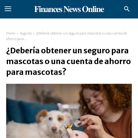
𝐅𝐢𝐧𝐚𝐧𝐜𝐞𝐬 𝐍𝐞𝐰𝐬 𝐎𝐧𝐥𝐢𝐧𝐞
Home
Seguros
¿Debería obtener un seguro para mascotas o una cuenta de
ahorro para...
¿Debería obtener un seguro para
mascotas o una cuenta de ahorro
para mascotas?