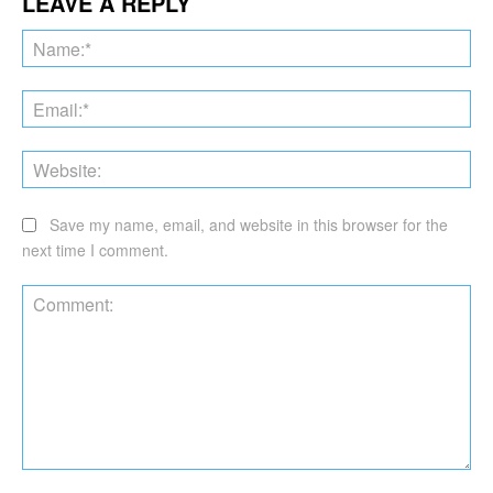
LEAVE A REPLY
Na
Ema
Web
Save my name, email, and website in this browser for the
next time I comment.
Comment: