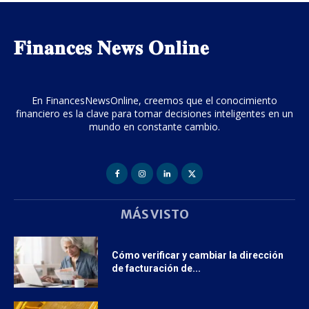
𝐅𝐢𝐧𝐚𝐧𝐜𝐞𝐬 𝐍𝐞𝐰𝐬 𝐎𝐧𝐥𝐢𝐧𝐞
En FinancesNewsOnline, creemos que el conocimiento
financiero es la clave para tomar decisiones inteligentes en un
mundo en constante cambio.
MÁS VISTO
Cómo verificar y cambiar la dirección
de facturación de...