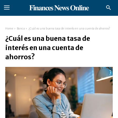
𝐅𝐢𝐧𝐚𝐧𝐜𝐞𝐬 𝐍𝐞𝐰𝐬 𝐎𝐧𝐥𝐢𝐧𝐞
Home
Banca
¿Cuál es una buena tasa de interés en una cuenta de ahorros?
¿Cuál es una buena tasa de
interés en una cuenta de
ahorros?