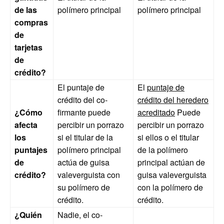
de las
polímero principal
polímero principal
compras
de
tarjetas
de
crédito?
El puntaje de
El
puntaje de
crédito del co-
crédito del heredero
¿Cómo
firmante puede
acreditado
Puede
afecta
percibir un porrazo
percibir un porrazo
los
si el titular de la
si ellos o el titular
puntajes
polímero principal
de la polímero
de
actúa de guisa
principal actúan de
crédito?
valeverguista con
guisa valeverguista
su polímero de
con la polímero de
crédito.
crédito.
¿Quién
Nadie, el co-