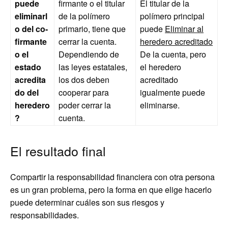
puede
firmante o el titular
El titular de la
eliminarl
de la polímero
polímero principal
o del co-
primario, tiene que
puede
Eliminar al
firmante
cerrar la cuenta.
heredero acreditado
o el
Dependiendo de
De la cuenta, pero
estado
las leyes estatales,
el heredero
acredita
los dos deben
acreditado
do del
cooperar para
igualmente puede
heredero
poder cerrar la
eliminarse.
?
cuenta.
El resultado final
Compartir la responsabilidad financiera con otra persona
es un gran problema, pero la forma en que elige hacerlo
puede determinar cuáles son sus riesgos y
responsabilidades.