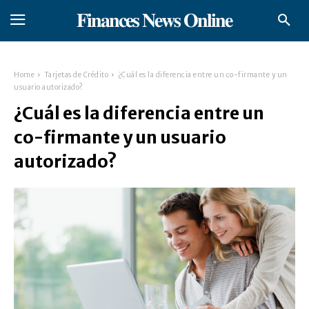
𝐅𝐢𝐧𝐚𝐧𝐜𝐞𝐬 𝐍𝐞𝐰𝐬 𝐎𝐧𝐥𝐢𝐧𝐞
Home
Tarjetas de Crédito
¿Cuál es la diferencia entre un co-firmante y un
usuario autorizado?
¿Cuál es la diferencia entre un
co-firmante y un usuario
autorizado?