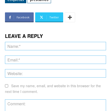
Facebook
Twitter
LEAVE A REPLY
Na
Ema
Web
Save my name, email, and website in this browser for the
next time I comment.