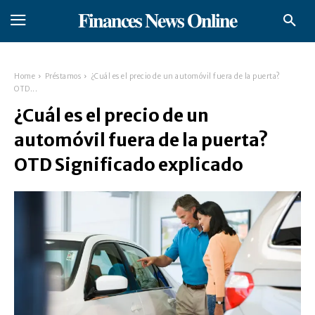
𝐅𝐢𝐧𝐚𝐧𝐜𝐞𝐬 𝐍𝐞𝐰𝐬 𝐎𝐧𝐥𝐢𝐧𝐞
Home
Préstamos
¿Cuál es el precio de un automóvil fuera de la puerta?
OTD...
¿Cuál es el precio de un
automóvil fuera de la puerta?
OTD Significado explicado