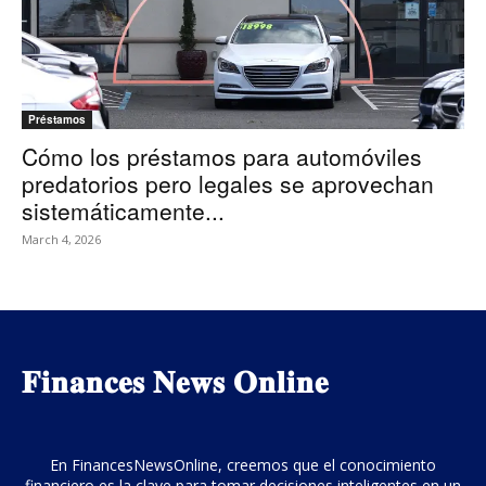
Préstamos
Cómo los préstamos para automóviles
predatorios pero legales se aprovechan
sistemáticamente...
March 4, 2026
𝐅𝐢𝐧𝐚𝐧𝐜𝐞𝐬 𝐍𝐞𝐰𝐬 𝐎𝐧𝐥𝐢𝐧𝐞
En FinancesNewsOnline, creemos que el conocimiento
financiero es la clave para tomar decisiones inteligentes en un