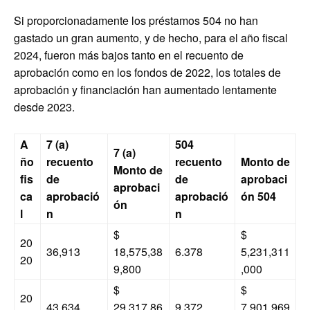
Si proporcionadamente los préstamos 504 no han
gastado un gran aumento, y de hecho, para el año fiscal
2024, fueron más bajos tanto en el recuento de
aprobación como en los fondos de 2022, los totales de
aprobación y financiación han aumentado lentamente
desde 2023.
A
7 (a)
504
7 (a)
ño
recuento
recuento
Monto de
Monto de
fis
de
de
aprobaci
aprobaci
ca
aprobació
aprobació
ón 504
ón
l
n
n
$
$
20
36,913
18,575,38
6.378
5,231,311
20
9,800
,000
$
$
20
43,634
29,317,86
9,372
7,901,969