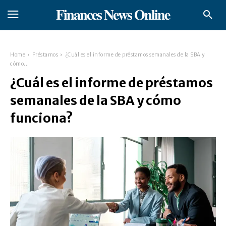
𝐅𝐢𝐧𝐚𝐧𝐜𝐞𝐬 𝐍𝐞𝐰𝐬 𝐎𝐧𝐥𝐢𝐧𝐞
Home
Préstamos
¿Cuál es el informe de préstamos semanales de la SBA y
cómo...
¿Cuál es el informe de préstamos
semanales de la SBA y cómo
funciona?