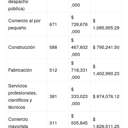
despacho
,000
pública)
$
Comercio al por
$
671
728,676
pequeño
1,085,955.29
,000
$
Construcción
588
467,602
$ 795,241.50
,000
$
$
Fabricación
512
718,331
1,402,990.23
,000
Servicios
$
profesionales,
381
333,023
$ 874,076.12
científicos y
,000
técnicos
$
Comercio
$
311
505,845
mayorista
1,626,511.25