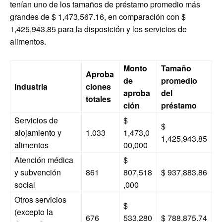
tenían uno de los tamaños de préstamo promedio más
grandes de $ 1,473,567.16, en comparación con $
1,425,943.85 para la disposición y los servicios de
alimentos.
Monto
Tamaño
Aproba
de
promedio
Industria
ciones
aproba
del
totales
ción
préstamo
Servicios de
$
$
alojamiento y
1.033
1,473,0
1,425,943.85
alimentos
00,000
Atención médica
$
y subvención
861
807,518
$ 937,883.86
social
,000
Otros servicios
$
(excepto la
676
533,280
$ 788,875.74