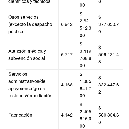
científicos y técnicos
6
00
$
Otros servicios
$
2,621,
(excepto la despacho
6.942
377,630.7
512,3
pública)
0
00
$
$
Atención médica y
3,419,
6.717
509,121.4
subvención social
768,8
5
00
Servicios
$
$
administrativos/de
1,385,
4,168
332,447.6
apoyo/encargo de
641,7
2
residuos/remediación
00
$
$
2,405,
Fabricación
4,142
580,834.6
816,9
0
00