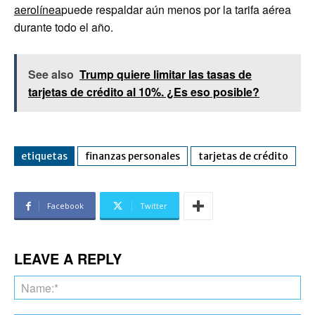
aerolínea
puede respaldar aún menos por la tarifa aérea
durante todo el año.
See also
Trump quiere limitar las tasas de
tarjetas de crédito al 10%. ¿Es eso posible?
etiquetas
finanzas personales
tarjetas de crédito
Facebook
Twitter
LEAVE A REPLY
Na