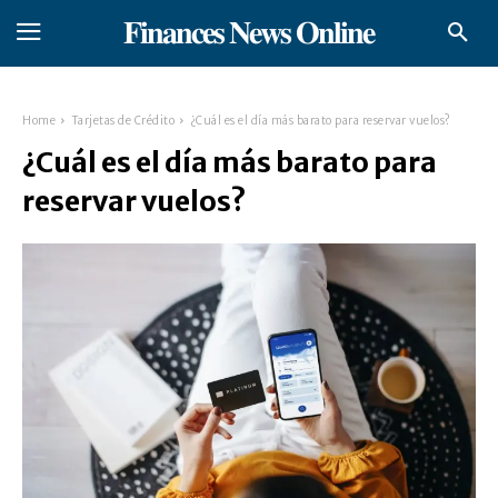
𝐅𝐢𝐧𝐚𝐧𝐜𝐞𝐬 𝐍𝐞𝐰𝐬 𝐎𝐧𝐥𝐢𝐧𝐞
Home
Tarjetas de Crédito
¿Cuál es el día más barato para reservar vuelos?
¿Cuál es el día más barato para
reservar vuelos?