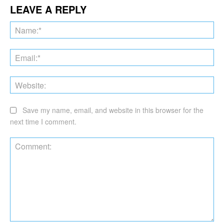
LEAVE A REPLY
Na
Ema
Web
Save my name, email, and website in this browser for the
next time I comment.