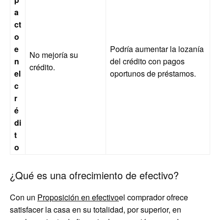
a
ct
o
e
Podría aumentar la lozanía
No mejoría su
n
del crédito con pagos
crédito.
el
oportunos de préstamos.
c
r
é
di
t
o
¿Qué es una ofrecimiento de efectivo?
Con un
Proposición en efectivo
el comprador ofrece
satisfacer la casa en su totalidad, por superior, en