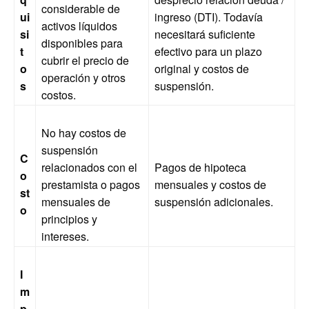
considerable de
ui
ingreso (DTI). Todavía
activos líquidos
si
necesitará suficiente
disponibles para
t
efectivo para un plazo
cubrir el precio de
o
original y costos de
operación y otros
s
suspensión.
costos.
No hay costos de
suspensión
C
relacionados con el
Pagos de hipoteca
o
prestamista o pagos
mensuales y costos de
st
mensuales de
suspensión adicionales.
o
principios y
intereses.
I
m
p