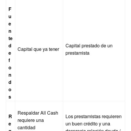
F
u
e
n
te
d
Capital prestado de un
Capital que ya
tener
e
prestamista
f
o
n
d
o
s
Respaldar All Cash
R
Los prestamistas requieren
requiere una
e
un buen crédito y una
cantidad
q
desprecio relación deuda /