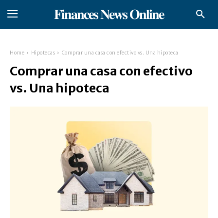
𝐅𝐢𝐧𝐚𝐧𝐜𝐞𝐬 𝐍𝐞𝐰𝐬 𝐎𝐧𝐥𝐢𝐧𝐞
Home
Hipotecas
Comprar una casa con efectivo vs. Una hipoteca
Comprar una casa con efectivo
vs. Una hipoteca