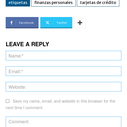
etiquetas
finanzas personales
tarjetas de crédito
Facebook
Twitter
LEAVE A REPLY
Na
Ema
Web
Save my name, email, and website in this browser for the
next time I comment.