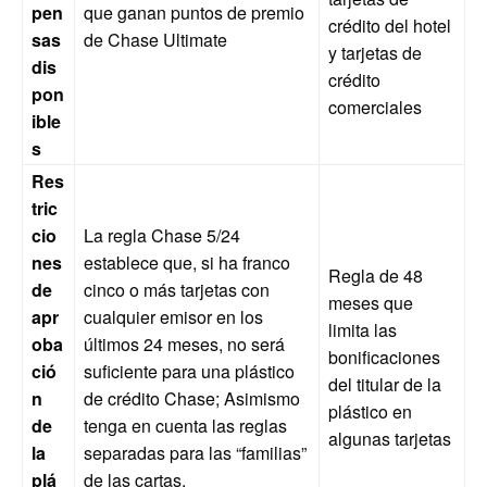
pen
que ganan puntos de premio
crédito del hotel
sas
de Chase Ultimate
y tarjetas de
dis
crédito
pon
comerciales
ible
s
Res
tric
cio
La regla Chase 5/24
nes
establece que, si ha franco
Regla de 48
de
cinco o más tarjetas con
meses que
apr
cualquier emisor en los
limita las
oba
últimos 24 meses, no será
bonificaciones
ció
suficiente para una plástico
del titular de la
n
de crédito Chase; Asimismo
plástico en
de
tenga en cuenta las reglas
algunas tarjetas
la
separadas para las “familias”
plá
de las cartas.