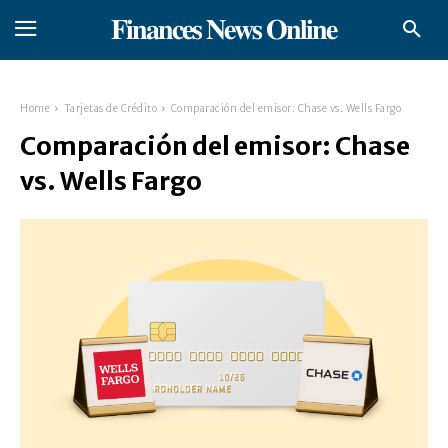
𝐅𝐢𝐧𝐚𝐧𝐜𝐞𝐬 𝐍𝐞𝐰𝐬 𝐎𝐧𝐥𝐢𝐧𝐞
Home
Tarjetas de Crédito
Comparación del emisor: Chase vs. Wells Fargo
Comparación del emisor: Chase
vs. Wells Fargo