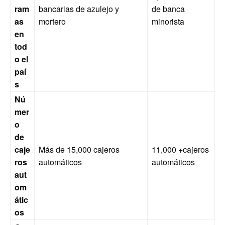
ram
bancarias de azulejo y
de banca
as
mortero
minorista
en
tod
o el
paí
s
Nú
mer
o
de
caje
Más de 15,000 cajeros
11,000 +cajeros
ros
automáticos
automáticos
aut
om
átic
os