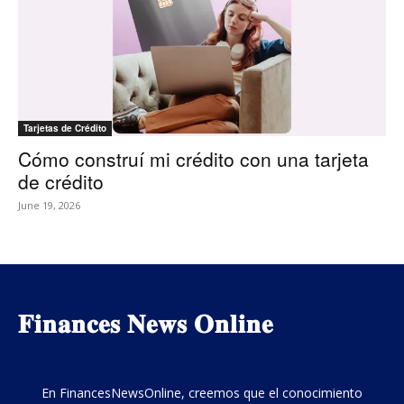
Tarjetas de Crédito
Cómo construí mi crédito con una tarjeta
de crédito
June 19, 2026
𝐅𝐢𝐧𝐚𝐧𝐜𝐞𝐬 𝐍𝐞𝐰𝐬 𝐎𝐧𝐥𝐢𝐧𝐞
En FinancesNewsOnline, creemos que el conocimiento