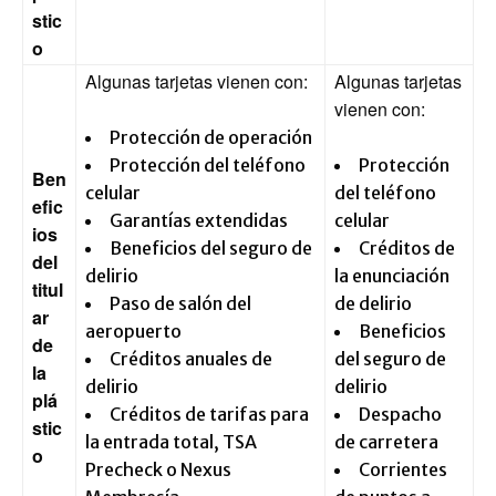
stic
o
Algunas tarjetas vienen con:
Algunas tarjetas
vienen con:
Protección de operación
Protección del teléfono
Protección
Ben
celular
del teléfono
efic
Garantías extendidas
celular
ios
Beneficios del seguro de
Créditos de
del
delirio
la enunciación
titul
Paso de salón del
de delirio
ar
aeropuerto
Beneficios
de
Créditos anuales de
del seguro de
la
delirio
delirio
plá
Créditos de tarifas para
Despacho
stic
la entrada total, TSA
de carretera
o
Precheck o Nexus
Corrientes