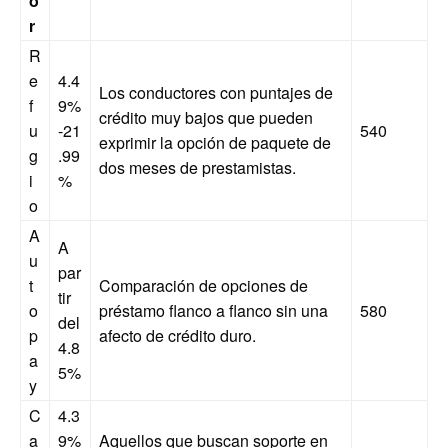
o
r
R
e
4.4
Los conductores con puntajes de
f
9%
crédito muy bajos que pueden
u
-21
540
exprimir la opción de paquete de
g
.99
dos meses de prestamistas.
i
%
o
A
A
u
par
t
Comparación de opciones de
tir
o
préstamo flanco a flanco sin una
580
del
p
afecto de crédito duro.
4.8
a
5%
y
C
4.3
a
9%
Aquellos que buscan soporte en