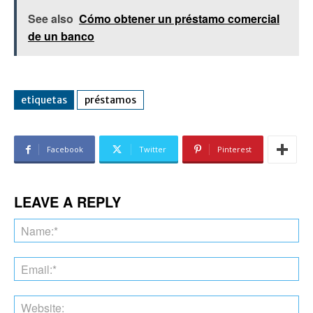
See also
Cómo obtener un préstamo comercial
de un banco
etiquetas
préstamos
Facebook
Twitter
Pinterest
LEAVE A REPLY
Na
Ema
Web