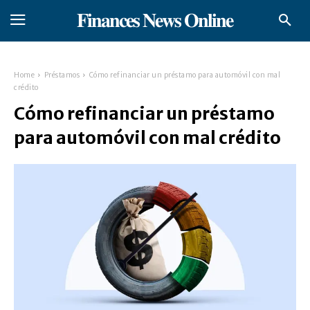
𝐅𝐢𝐧𝐚𝐧𝐜𝐞𝐬 𝐍𝐞𝐰𝐬 𝐎𝐧𝐥𝐢𝐧𝐞
Home
Préstamos
Cómo refinanciar un préstamo para automóvil con mal
crédito
Cómo refinanciar un préstamo
para automóvil con mal crédito