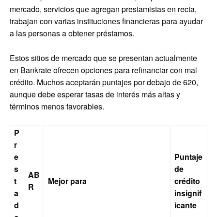
mercado, servicios que agregan prestamistas en recta,
trabajan con varias instituciones financieras para ayudar
a las personas a obtener préstamos.
Estos sitios de mercado que se presentan actualmente
en Bankrate ofrecen opciones para refinanciar con mal
crédito. Muchos aceptarán puntajes por debajo de 620,
aunque debe esperar tasas de interés más altas y
términos menos favorables.
P
r
e
Puntaje
s
de
AB
t
Mejor para
crédito
R
a
insignif
d
icante