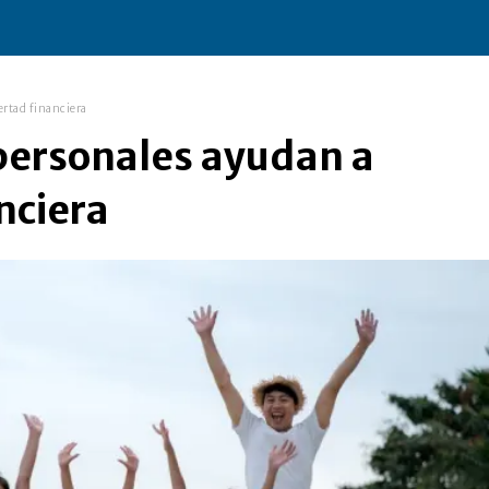
ertad financiera
personales ayudan a
anciera