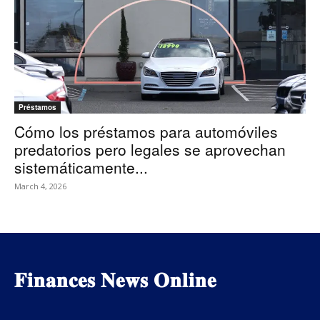
Préstamos
Cómo los préstamos para automóviles
predatorios pero legales se aprovechan
sistemáticamente...
March 4, 2026
𝐅𝐢𝐧𝐚𝐧𝐜𝐞𝐬 𝐍𝐞𝐰𝐬 𝐎𝐧𝐥𝐢𝐧𝐞