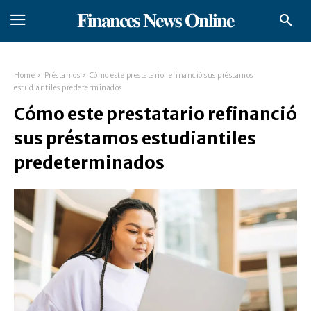
𝐅𝐢𝐧𝐚𝐧𝐜𝐞𝐬 𝐍𝐞𝐰𝐬 𝐎𝐧𝐥𝐢𝐧𝐞
Home
Préstamos
Cómo este prestatario refinanció sus préstamos
estudiantiles predeterminados
Cómo este prestatario refinanció
sus préstamos estudiantiles
predeterminados