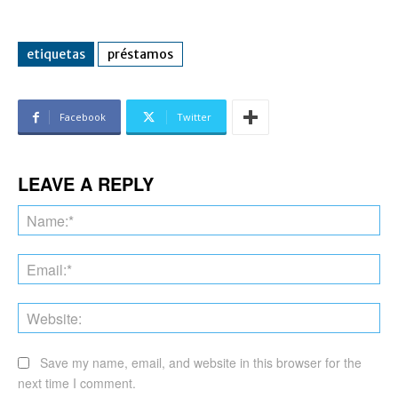
etiquetas
préstamos
Facebook
Twitter
LEAVE A REPLY
Na
Ema
Web
Save my name, email, and website in this browser for the
next time I comment.