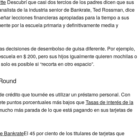
tte
Descubrí que casi dos tercios de los padres dicen que sus
 analista de la industria senior de Bankrate, Ted Rossman, dice
eñar lecciones financieras apropiadas para la tiempo a sus
mente por la escuela primaria y definitivamente media y
as decisiones de desembolso de guisa diferente. Por ejemplo,
escuela en $ 200, pero sus hijos igualmente quieren mochilas o
olo es posible si “recorta en otro espacio”.
-Round
e crédito que tournée es utilizar un préstamo personal. Con
ete puntos porcentuales más bajos que
Tasas de interés de la
mucho más parada de lo que está pagando en sus tarjetas de
de Bankrate
El 45 por ciento de los titulares de tarjetas que