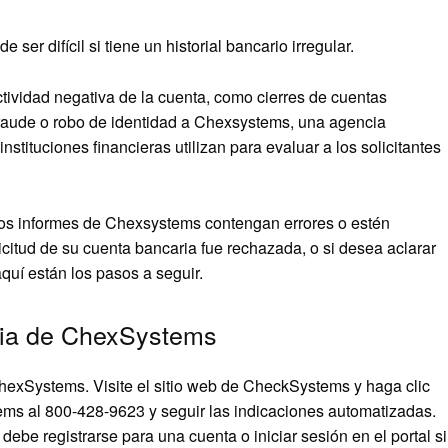
er difícil si tiene un historial bancario irregular.
ctividad negativa de la cuenta, como cierres de cuentas
fraude o robo de identidad a Chexsystems, una agencia
tituciones financieras utilizan para evaluar a los solicitantes
e los informes de Chexsystems contengan errores o estén
icitud de su cuenta bancaria fue rechazada, o si desea aclarar
quí están los pasos a seguir.
icia de ChexSystems
ChexSystems. Visite el sitio web de CheckSystems y haga clic
tems al 800-428-9623 y seguir las indicaciones automatizadas.
debe registrarse para una cuenta o iniciar sesión en el portal si