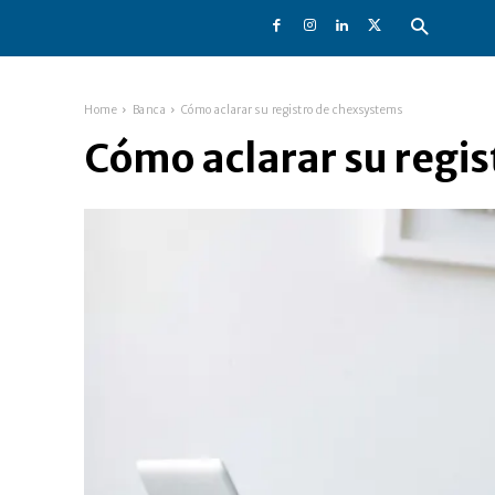
Home
Banca
Cómo aclarar su registro de chexsystems
Cómo aclarar su regi