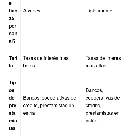
e
fian
A veces
Típicamente
za
per
son
al?
Tari
Tasas de interés más
Tasas de interés
fa
bajas
más altas
Tip
os
Bancos,
de
Bancos, cooperativas de
cooperativas de
pre
crédito, prestamistas en
crédito,
sta
estría
prestamistas en
mis
estría
tas