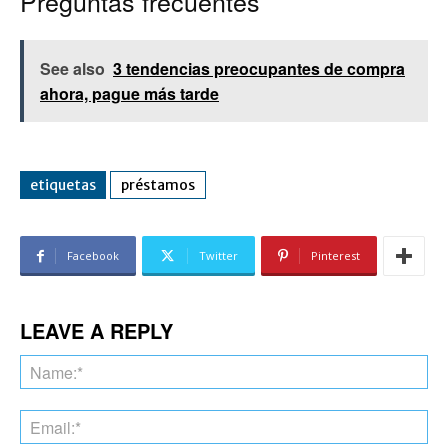
Preguntas frecuentes
See also
3 tendencias preocupantes de compra
ahora, pague más tarde
etiquetas
préstamos
Facebook
Twitter
Pinterest
LEAVE A REPLY
Na
Ema