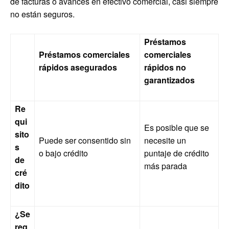
de facturas o avances en efectivo comercial, casi siempre
no están seguros.
Préstamos
Préstamos comerciales
comerciales
rápidos asegurados
rápidos no
garantizados
Re
qui
Es posible que se
sito
Puede ser consentido sin
necesite un
s
o bajo crédito
puntaje de crédito
de
más parada
cré
dito
¿Se
req