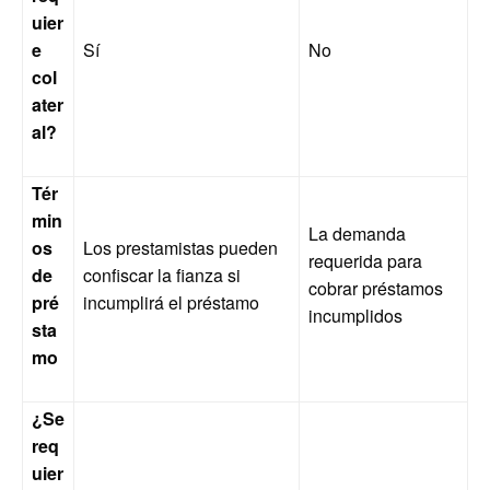
uier
e
Sí
No
col
ater
al?
Tér
min
La demanda
os
Los prestamistas pueden
requerida para
de
confiscar la fianza si
cobrar préstamos
pré
incumplirá el préstamo
incumplidos
sta
mo
¿Se
req
uier