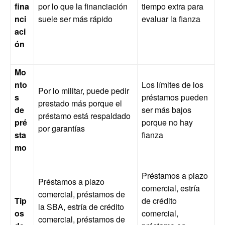
fina
por lo que la financiación
tiempo extra para
nci
suele ser más rápido
evaluar la fianza
aci
ón
Mo
nto
Los límites de los
Por lo militar, puede pedir
s
préstamos pueden
prestado más porque el
de
ser más bajos
préstamo está respaldado
pré
porque no hay
por garantías
sta
fianza
mo
Préstamos a plazo
Préstamos a plazo
comercial, estría
comercial, préstamos de
Tip
de crédito
la SBA, estría de crédito
os
comercial,
comercial, préstamos de