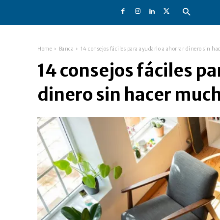
Home
Banca
14 consejos fáciles para ayudarlo a ahorrar dinero sin h
14 consejos fáciles p
dinero sin hacer muc