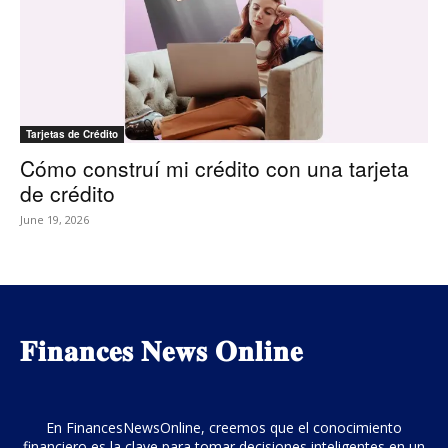
Tarjetas de Crédito
Cómo construí mi crédito con una tarjeta
de crédito
June 19, 2026
𝐅𝐢𝐧𝐚𝐧𝐜𝐞𝐬 𝐍𝐞𝐰𝐬 𝐎𝐧𝐥𝐢𝐧𝐞
En FinancesNewsOnline, creemos que el conocimiento
financiero es la clave para tomar decisiones inteligentes en un