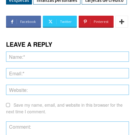
etiquetas
finanzas personales
tarjetas de crédito
Facebook
Twitter
Pinterest
LEAVE A REPLY
Na
Ema
Web
Save my name, email, and website in this browser for the
next time I comment.