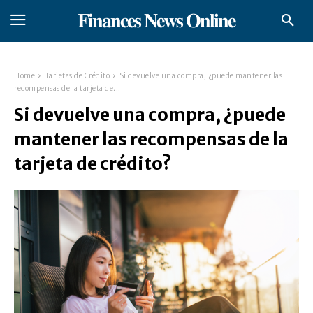
𝐅𝐢𝐧𝐚𝐧𝐜𝐞𝐬 𝐍𝐞𝐰𝐬 𝐎𝐧𝐥𝐢𝐧𝐞
Home
Tarjetas de Crédito
Si devuelve una compra, ¿puede mantener las
recompensas de la tarjeta de...
Si devuelve una compra, ¿puede
mantener las recompensas de la
tarjeta de crédito?