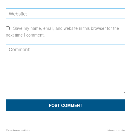
Web
Save my name, email, and website in this browser for the
next time I comment.
Comment:
Previous article
Next article