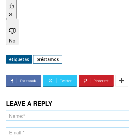
Sí
No
etiquetas
préstamos
Facebook
Twitter
Pinterest
LEAVE A REPLY
Na
Ema