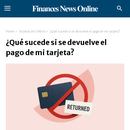
𝐅𝐢𝐧𝐚𝐧𝐜𝐞𝐬 𝐍𝐞𝐰𝐬 𝐎𝐧𝐥𝐢𝐧𝐞
Home
Tarjetas de Crédito
¿Qué sucede si se devuelve el pago de mi tarjeta?
¿Qué sucede si se devuelve el
pago de mi tarjeta?