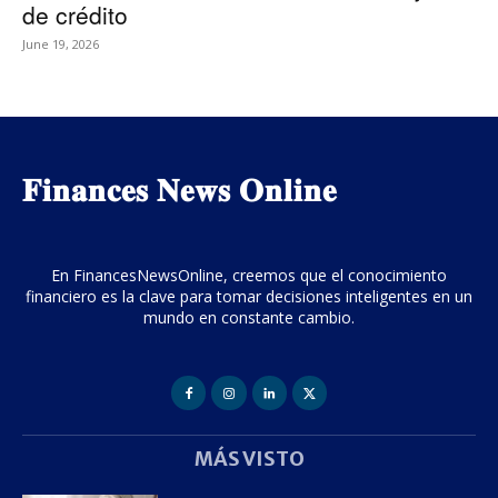
de crédito
June 19, 2026
𝐅𝐢𝐧𝐚𝐧𝐜𝐞𝐬 𝐍𝐞𝐰𝐬 𝐎𝐧𝐥𝐢𝐧𝐞
En FinancesNewsOnline, creemos que el conocimiento
financiero es la clave para tomar decisiones inteligentes en un
mundo en constante cambio.
MÁS VISTO