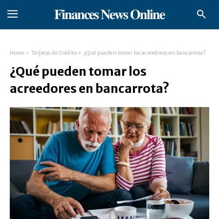
𝐅𝐢𝐧𝐚𝐧𝐜𝐞𝐬 𝐍𝐞𝐰𝐬 𝐎𝐧𝐥𝐢𝐧𝐞
Home
Tarjetas de Crédito
¿Qué pueden tomar los acreedores en bancarrota?
¿Qué pueden tomar los
acreedores en bancarrota?