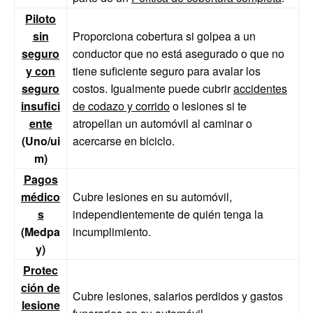
Piloto
sin
Proporciona cobertura si golpea a un
seguro
conductor que no está asegurado o que no
y con
tiene suficiente seguro para avalar los
seguro
costos. Igualmente puede cubrir
accidentes
insufici
de codazo y corrido
o lesiones si te
ente
atropellan un automóvil al caminar o
(Uno/ui
acercarse en biciclo.
m)
Pagos
médico
Cubre lesiones en su automóvil,
s
independientemente de quién tenga la
(Medpa
incumplimiento.
y)
Protec
ción de
Cubre lesiones, salarios perdidos y gastos
lesione