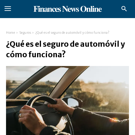
𝐅𝐢𝐧𝐚𝐧𝐜𝐞𝐬 𝐍𝐞𝐰𝐬 𝐎𝐧𝐥𝐢𝐧𝐞
Home
Seguros
¿Qué es el seguro de automóvil y cómo funciona?
¿Qué es el seguro de automóvil y
cómo funciona?