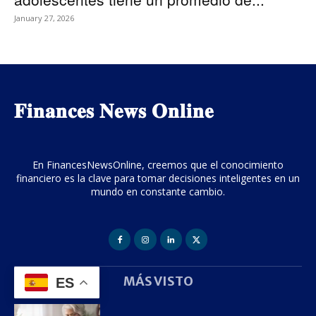
January 27, 2026
𝐅𝐢𝐧𝐚𝐧𝐜𝐞𝐬 𝐍𝐞𝐰𝐬 𝐎𝐧𝐥𝐢𝐧𝐞
En FinancesNewsOnline, creemos que el conocimiento
financiero es la clave para tomar decisiones inteligentes en un
mundo en constante cambio.
MÁS VISTO
ES