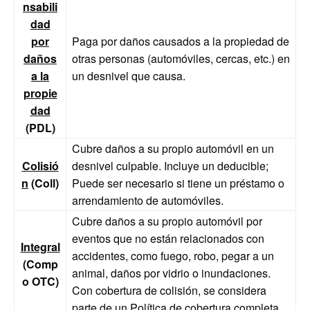
nsabili
dad
por
Paga por daños causados ​​a la propiedad de
daños
otras personas (automóviles, cercas, etc.) en
a la
un desnivel que causa.
propie
dad
(PDL)
Cubre daños a su propio automóvil en un
Colisió
desnivel culpable. Incluye un deducible;
n
(Coll)
Puede ser necesario si tiene un préstamo o
arrendamiento de automóviles.
Cubre daños a su propio automóvil por
eventos que no están relacionados con
Integral
accidentes, como fuego, robo, pegar a un
(Comp
animal, daños por vidrio o inundaciones.
o OTC)
Con cobertura de colisión, se considera
parte de un
Política de cobertura completa
.