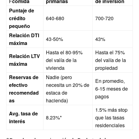
F
comida
primarias
de inversión
Puntaje de
crédito
640-680
700-720
pequeño
Relación DTI
43-50%
43%
máxima
Hasta el 80-95%
Hasta el 75%
Relación LTV
del valía de la
del valía de la
máxima
vivienda
propiedad
Reservas de
Nadie (pero
En promedio,
efectivo
necesita un 20% de
6-15 meses de
recomendad
estaca de
pagos
as
hacienda)
1.5% más stop
Avg. tasa de
8.23%*
que las tasas
interés
residenciales