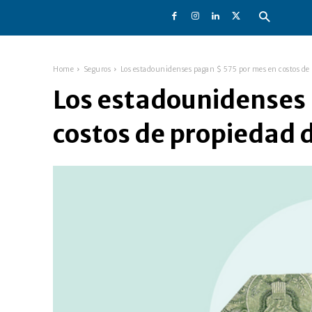
Home
Seguros
Los estadounidenses pagan $ 575 por mes en costos de 
Los estadounidenses 
costos de propiedad 