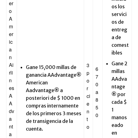
er
os los
o
servici
A
os de
m
entreg
er
a de
ic
comest
a
ibles
n
Gane 2
Ai
3
Gane 15,000 millas de
6
millas
rli
p
ganancia AAdvantage®
7
AAdva
n
o
American
0
ntage
es
r
Aadvantage® a
a
® por
A
ci
posteriori de $ 1000 en
8
cada $
A
e
compras internamente
5
1
dv
n
de los primeros 3 meses
0
manos
a
t
de transigencia de la
eado
nt
o
cuenta.
en
a