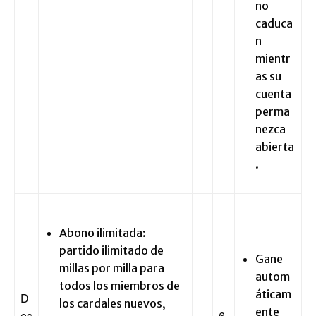
no
caduca
n
mientr
as su
cuenta
perma
nezca
abierta
.
Abono ilimitada:
partido ilimitado de
Gane
millas por milla para
autom
todos los miembros de
áticam
D
los cardales nuevos,
ente
es
6