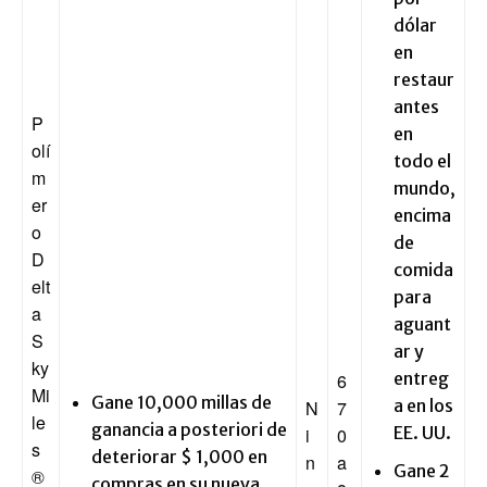
dólar
en
restaur
antes
P
en
olí
todo el
m
mundo,
er
encima
o
de
D
comida
elt
para
a
aguant
S
ar y
ky
entreg
6
Mi
Gane 10,000 millas de
a en los
N
7
le
ganancia a posteriori de
EE. UU.
i
0
s
deteriorar $ 1,000 en
n
a
Gane 2
®
compras en su nueva