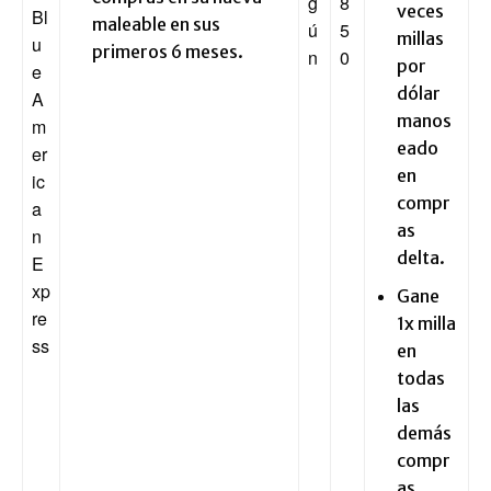
g
8
veces
Bl
maleable en sus
ú
5
millas
u
primeros 6 meses.
n
0
por
e
dólar
A
manos
m
eado
er
en
ic
compr
a
as
n
delta.
E
xp
Gane
re
1x milla
ss
en
todas
las
demás
compr
as