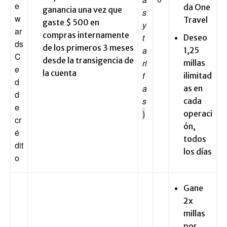
e
da One
ganancia una vez que
s
w
Travel
gaste $ 500 en
y
ar
compras internamente
t
Deseo
ds
de los primeros 3 meses
a
1,25
C
desde la transigencia de
ri
millas
e
la cuenta
f
ilimitad
d
a
as en
d
s
cada
e
)
operaci
cr
ón,
é
todos
dit
los días
o
Gane
2x
millas
por