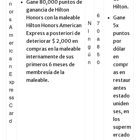
Gane 80,000 puntos de
n
Hilton.
ganancia de Hilton
or
6
Honors con la maleable
Gane
s
N
7
Hilton Honors American
5x
A
i
0
Express a posteriori de
puntos
m
n
a
deteriorar $ 2,000 en
por
er
g
8
compras en la maleable
dólar
ic
ú
5
internamente de sus
en
a
n
0
primeros 6 meses de
compr
n
membresía de la
as en
E
maleable.
restaur
xp
antes
re
estado
ss
uniden
C
ses, en
ar
los
d
superm
ercado