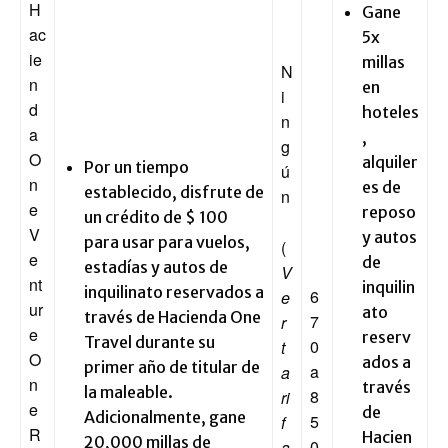
H
Gane
ac
5x
ie
millas
N
n
en
i
d
hoteles
n
a
,
g
O
alquiler
Por un tiempo
ú
n
es de
establecido, disfrute de
n
e
reposo
un crédito de $ 100
V
y autos
para usar para vuelos,
(
e
de
estadías y autos de
V
nt
inquilin
inquilinato reservados a
6
e
ur
ato
través de Hacienda One
7
r
e
reserv
Travel durante su
0
t
O
ados a
primer año de titular de
a
a
n
través
la maleable.
8
ri
e
de
Adicionalmente, gane
5
f
R
Hacien
20,000 millas de
0
a