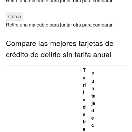
Retire una maleable para juntar otra para comparar
Cerca
Retire una maleable para juntar otra para comparar
Compare las mejores tarjetas de
crédito de delirio sin tarifa anual
T
P
a
u
ri
n
f
ta
a
je
d
d
e
e
tr
c
a