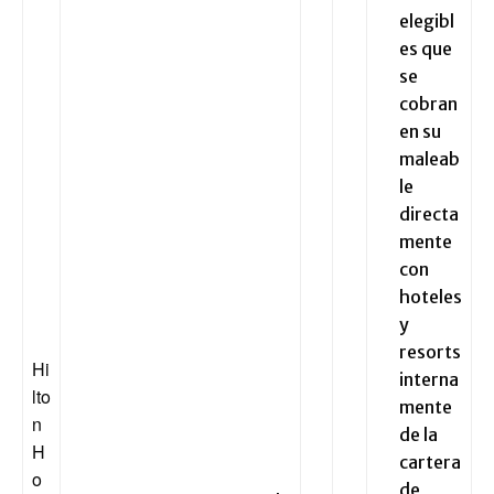
elegibl
es que
se
cobran
en su
maleab
le
directa
mente
con
hoteles
y
resorts
Hi
interna
lto
mente
n
de la
H
cartera
o
de