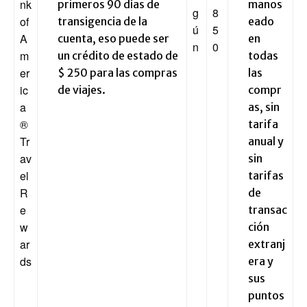
nk
primeros 90 días de
manos
g
8
of
transigencia de la
eado
ú
5
A
cuenta, eso puede ser
en
n
0
m
un crédito de estado de
todas
er
$ 250 para las compras
las
ic
de viajes.
compr
a
as, sin
®
tarifa
Tr
anual y
av
sin
el
tarifas
R
de
e
transac
w
ción
ar
extranj
ds
era y
sus
puntos