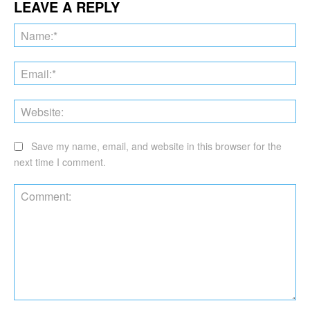
LEAVE A REPLY
Na
Ema
Web
Save my name, email, and website in this browser for the
next time I comment.
Comment: