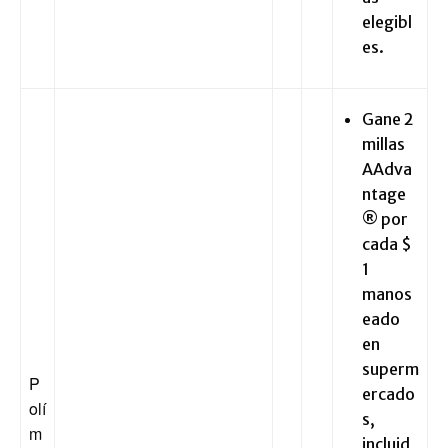
elegibl
es.
Gane 2
millas
AAdva
ntage
® por
cada $
1
manos
eado
en
superm
P
ercado
olí
s,
m
incluid