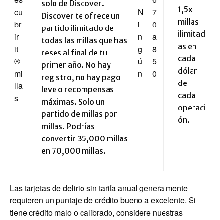
solo de Discover.
1,5x
cu
N
7
Discover te ofrece un
millas
br
i
0
partido ilimitado de
ilimitad
ir
n
a
todas las millas que has
as en
it
g
8
reses al final de tu
cada
®
ú
5
primer año. No hay
dólar
mi
n
0
registro, no hay pago
de
lla
leve o recompensas
cada
s
máximas. Solo un
operaci
partido de millas por
ón.
millas. Podrías
convertir 35,000 millas
en 70,000 millas.
Las tarjetas de delirio sin tarifa anual generalmente
requieren un puntaje de crédito bueno a excelente. Si
tiene crédito malo o calibrado, considere nuestras