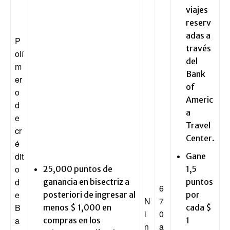
viajes
reserv
adas a
P
través
olí
del
m
Bank
er
of
o
Americ
d
a
e
Travel
cr
Center.
é
dit
Gane
o
25,000 puntos de
1,5
d
ganancia en bisectriz a
puntos
6
e
posteriori de ingresar al
por
N
7
B
menos $ 1,000 en
cada $
i
0
a
compras en los
1
n
a