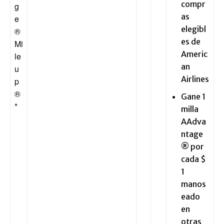
compr
g
as
e
elegibl
®
es de
Mi
Americ
le
an
u
Airlines
p
®
Gane 1
*
milla
AAdva
ntage
® por
cada $
1
manos
eado
en
otras