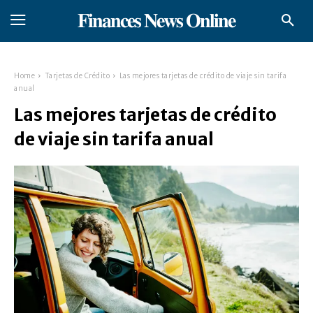
𝐅𝐢𝐧𝐚𝐧𝐜𝐞𝐬 𝐍𝐞𝐰𝐬 𝐎𝐧𝐥𝐢𝐧𝐞
Home
Tarjetas de Crédito
Las mejores tarjetas de crédito de viaje sin tarifa
anual
Las mejores tarjetas de crédito
de viaje sin tarifa anual