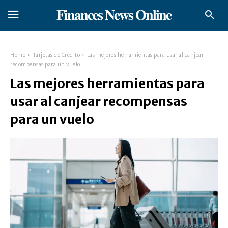
𝐅𝐢𝐧𝐚𝐧𝐜𝐞𝐬 𝐍𝐞𝐰𝐬 𝐎𝐧𝐥𝐢𝐧𝐞
Home
Tarjetas de Crédito
Las mejores herramientas para usar al canjear
recompensas para un vuelo
Las mejores herramientas para
usar al canjear recompensas
para un vuelo