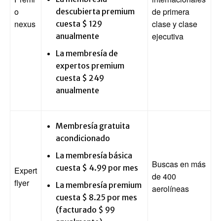
o
de primera
descubierta premium
nexus
clase y clase
cuesta $ 129
ejecutiva
anualmente
La membresía de
expertos premium
cuesta $ 249
anualmente
Membresía gratuita
acondicionado
La membresía básica
Buscas en más
cuesta $ 4.99 por mes
Expert
de 400
flyer
La membresía premium
aerolíneas
cuesta $ 8.25 por mes
(facturado $ 99