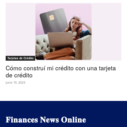
Tarjetas de Crédito
Cómo construí mi crédito con una tarjeta
de crédito
June 19, 2026
𝐅𝐢𝐧𝐚𝐧𝐜𝐞𝐬 𝐍𝐞𝐰𝐬 𝐎𝐧𝐥𝐢𝐧𝐞