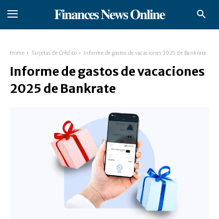
𝐅𝐢𝐧𝐚𝐧𝐜𝐞𝐬 𝐍𝐞𝐰𝐬 𝐎𝐧𝐥𝐢𝐧𝐞
Home
Tarjetas de Crédito
Informe de gastos de vacaciones 2025 de Bankrate
Informe de gastos de vacaciones
2025 de Bankrate