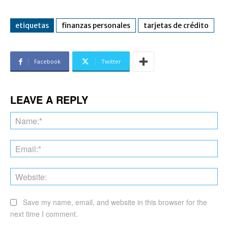
etiquetas
finanzas personales
tarjetas de crédito
Facebook
Twitter
LEAVE A REPLY
Na
Ema
Web
Save my name, email, and website in this browser for the
next time I comment.