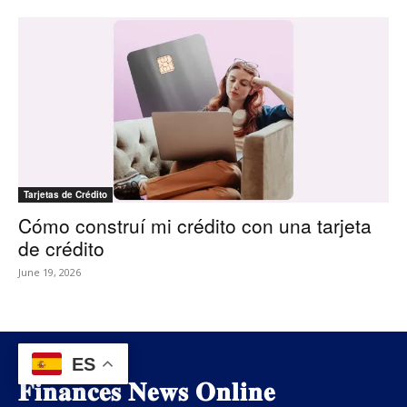
Tarjetas de Crédito
Cómo construí mi crédito con una tarjeta
de crédito
June 19, 2026
ES
𝐅𝐢𝐧𝐚𝐧𝐜𝐞𝐬 𝐍𝐞𝐰𝐬 𝐎𝐧𝐥𝐢𝐧𝐞