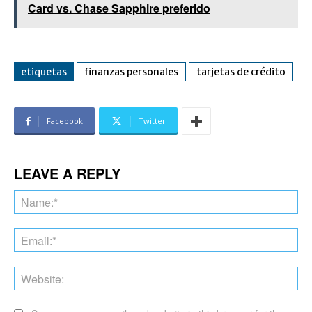
Card vs. Chase Sapphire preferido
etiquetas
finanzas personales
tarjetas de crédito
Facebook
Twitter
LEAVE A REPLY
Na
Ema
Web