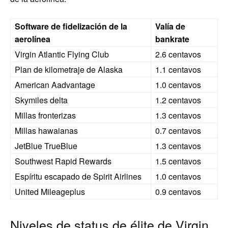
Software de fidelización de la
Valía de
aerolínea
bankrate
Virgin Atlantic Flying Club
2.6 centavos
Plan de kilometraje de Alaska
1.1 centavos
American Aadvantage
1.0 centavos
Skymiles delta
1.2 centavos
Millas fronterizas
1.3 centavos
Millas hawaianas
0.7 centavos
JetBlue TrueBlue
1.3 centavos
Southwest Rapid Rewards
1.5 centavos
Espíritu escapado de Spirit Airlines
1.0 centavos
United Mileageplus
0.9 centavos
Niveles de status de élite de Virgin