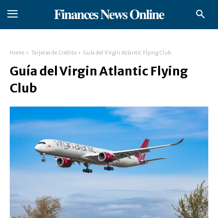
𝐅𝐢𝐧𝐚𝐧𝐜𝐞𝐬 𝐍𝐞𝐰𝐬 𝐎𝐧𝐥𝐢𝐧𝐞
Home
Tarjetas de Crédito
Guía del Virgin Atlantic Flying Club
Guía del Virgin Atlantic Flying
Club