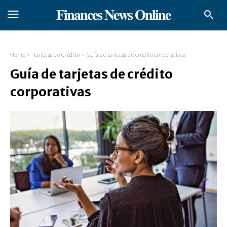
𝐅𝐢𝐧𝐚𝐧𝐜𝐞𝐬 𝐍𝐞𝐰𝐬 𝐎𝐧𝐥𝐢𝐧𝐞
Home
Tarjetas de Crédito
Guía de tarjetas de crédito corporativas
Guía de tarjetas de crédito
corporativas