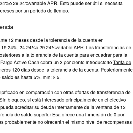
.24%o 29.24%variable APR
. Esto puede ser útil si necesita
ereses por un período de tiempo.
encia
te 12 meses desde la tolerancia de la cuenta en
n
19.24%, 24.24%o 29.24%variable APR
. Las transferencias de
teriores a la tolerancia de la cuenta para encuadrar para la
 Fargo Active Cash cobra un 3 por ciento introductorio
Tarifa de
meros 120 días desde la tolerancia de la cuenta. Posteriormente
de saldo es
hasta 5%, min: $ 5
.
pificado en comparación con otras ofertas de transferencia de
in bloqueo, si está interesado principalmente en el efectivo
 pueda acreditar su deuda internamente de la ventana de 12
erencia de saldo superior
Esa ofrece una inmersión de 0 por
tas probablemente no ofrecerán el mismo nivel de recompensas