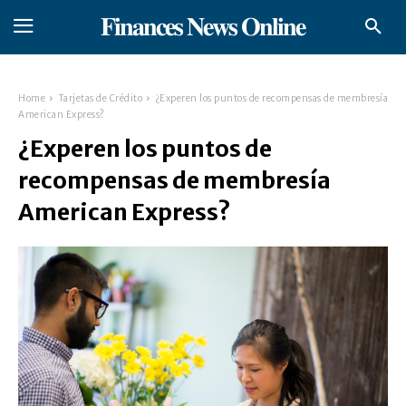
𝐅𝐢𝐧𝐚𝐧𝐜𝐞𝐬 𝐍𝐞𝐰𝐬 𝐎𝐧𝐥𝐢𝐧𝐞
Home
Tarjetas de Crédito
¿Experen los puntos de recompensas de membresía
American Express?
¿Experen los puntos de
recompensas de membresía
American Express?