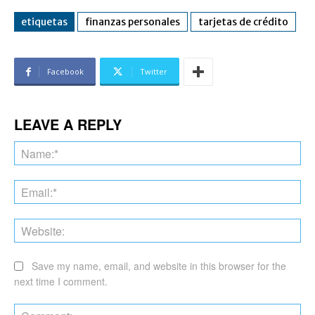
etiquetas
finanzas personales
tarjetas de crédito
Facebook
Twitter
LEAVE A REPLY
Na
Ema
Web
Save my name, email, and website in this browser for the
next time I comment.