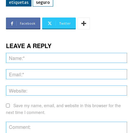
etiquetas
seguro
Facebook
Twitter
LEAVE A REPLY
Na
Ema
Web
Save my name, email, and website in this browser for the
next time I comment.