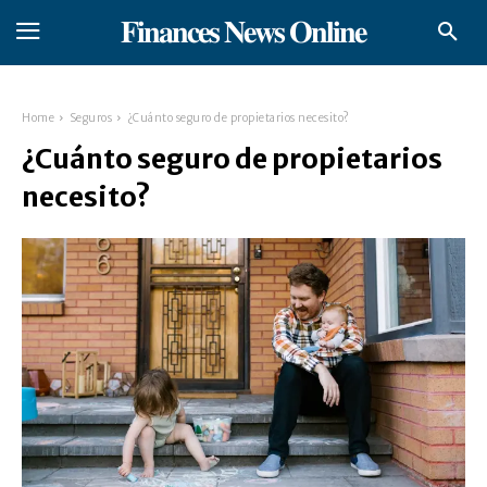
𝐅𝐢𝐧𝐚𝐧𝐜𝐞𝐬 𝐍𝐞𝐰𝐬 𝐎𝐧𝐥𝐢𝐧𝐞
Home
Seguros
¿Cuánto seguro de propietarios necesito?
¿Cuánto seguro de propietarios
necesito?