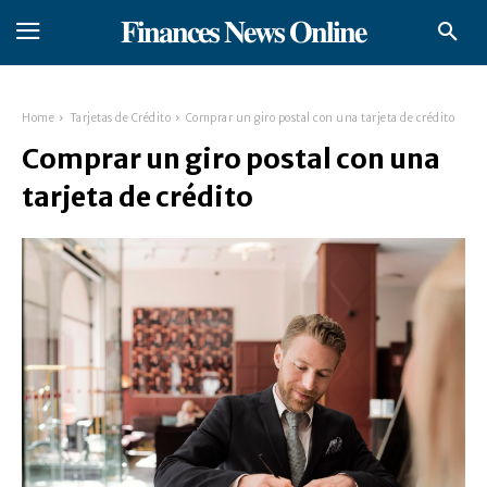
𝐅𝐢𝐧𝐚𝐧𝐜𝐞𝐬 𝐍𝐞𝐰𝐬 𝐎𝐧𝐥𝐢𝐧𝐞
Home
Tarjetas de Crédito
Comprar un giro postal con una tarjeta de crédito
Comprar un giro postal con una
tarjeta de crédito