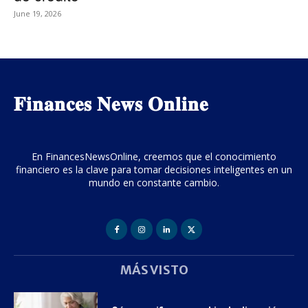
June 19, 2026
𝐅𝐢𝐧𝐚𝐧𝐜𝐞𝐬 𝐍𝐞𝐰𝐬 𝐎𝐧𝐥𝐢𝐧𝐞
En FinancesNewsOnline, creemos que el conocimiento
financiero es la clave para tomar decisiones inteligentes en un
mundo en constante cambio.
MÁS VISTO