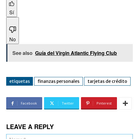
Sí
No
See also
Guía del Virgin Atlantic Flying Club
etiquetas
finanzas personales
tarjetas de crédito
Facebook
Twitter
Pinterest
LEAVE A REPLY
Na