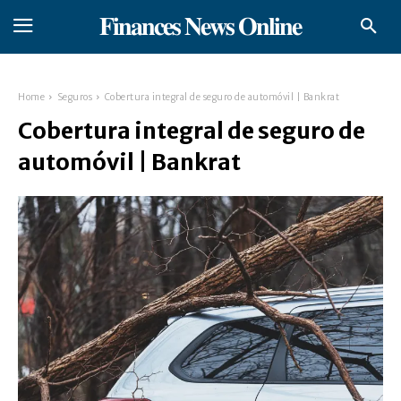
𝐅𝐢𝐧𝐚𝐧𝐜𝐞𝐬 𝐍𝐞𝐰𝐬 𝐎𝐧𝐥𝐢𝐧𝐞
Home
Seguros
Cobertura integral de seguro de automóvil | Bankrat
Cobertura integral de seguro de
automóvil | Bankrat