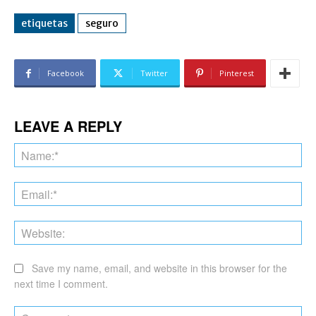
etiquetas
seguro
Facebook
Twitter
Pinterest
LEAVE A REPLY
Na
Ema
Web
Save my name, email, and website in this browser for the
next time I comment.