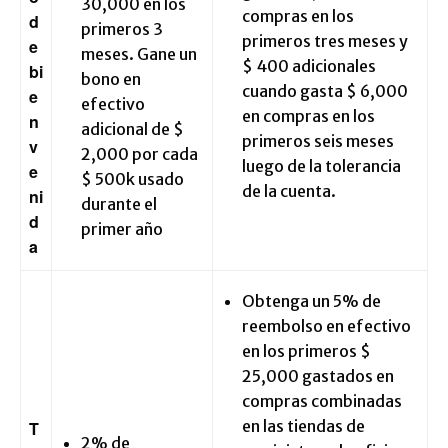
30,000 en los
compras en los
d
primeros 3
primeros tres meses y
e
meses. Gane un
$ 400 adicionales
bi
bono en
cuando gasta $ 6,000
e
efectivo
en compras en los
n
adicional de $
primeros seis meses
v
2,000 por cada
luego de la tolerancia
e
$ 500k usado
de la cuenta.
ni
durante el
d
primer año
a
Obtenga un 5% de
reembolso en efectivo
en los primeros $
25,000 gastados en
compras combinadas
en las tiendas de
T
2% de