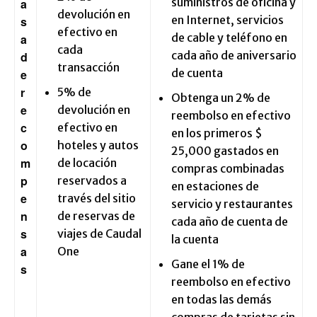
suministros de oficina y
a
devolución en
en Internet, servicios
s
efectivo en
de cable y teléfono en
a
cada
cada año de aniversario
d
transacción
de cuenta
e
r
5% de
Obtenga un 2% de
e
devolución en
reembolso en efectivo
c
efectivo en
en los primeros $
o
hoteles y autos
25,000 gastados en
m
de locación
compras combinadas
p
reservados a
en estaciones de
e
través del sitio
servicio y restaurantes
n
de reservas de
cada año de cuenta de
s
viajes de Caudal
la cuenta
a
One
Gane el 1% de
s
reembolso en efectivo
en todas las demás