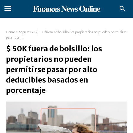
𝐅𝐢𝐧𝐚𝐧𝐜𝐞𝐬 𝐍𝐞𝐰𝐬 𝐎𝐧𝐥𝐢𝐧𝐞
Home
Seguros
$ 50K fuera de bolsillo: los propietarios no pueden permitirse
pasar por...
$ 50K fuera de bolsillo: los
propietarios no pueden
permitirse pasar por alto
deducibles basados ​​en
porcentaje