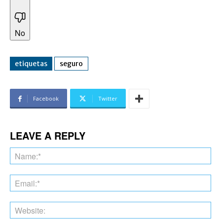
No
etiquetas
seguro
Facebook
Twitter
LEAVE A REPLY
Na
Ema
Web