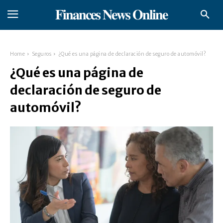
𝐅𝐢𝐧𝐚𝐧𝐜𝐞𝐬 𝐍𝐞𝐰𝐬 𝐎𝐧𝐥𝐢𝐧𝐞
Home
Seguros
¿Qué es una página de declaración de seguro de automóvil?
¿Qué es una página de
declaración de seguro de
automóvil?