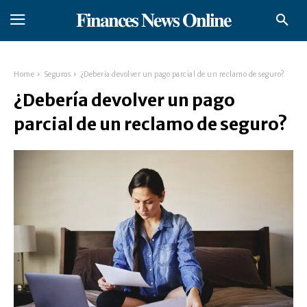
𝐅𝐢𝐧𝐚𝐧𝐜𝐞𝐬 𝐍𝐞𝐰𝐬 𝐎𝐧𝐥𝐢𝐧𝐞
Home
Seguros
¿Debería devolver un pago parcial de un reclamo de seguro?
¿Debería devolver un pago
parcial de un reclamo de seguro?