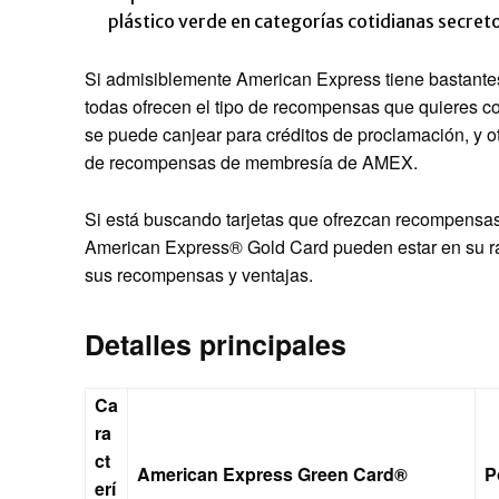
plástico verde en categorías cotidianas secret
Si admisiblemente American Express tiene bastantes
todas ofrecen el tipo
de recompensas que quieres co
se puede canjear para créditos de proclamación, y otr
de recompensas de membresía de AMEX.
Si está buscando tarjetas que ofrezcan recompensa
American Express® Gold Card pueden estar en su rad
sus recompensas y ventajas.
Detalles principales
Ca
ra
ct
American Express Green Card®
P
erí