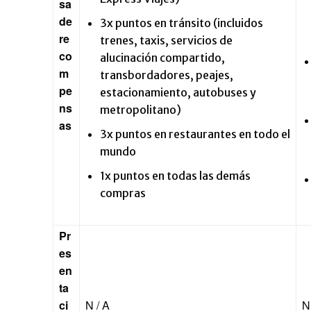
sa
de
3x puntos en tránsito (incluidos
re
trenes, taxis, servicios de
co
alucinación compartido,
m
transbordadores, peajes,
pe
estacionamiento, autobuses y
ns
metropolitano)
as
3x puntos en restaurantes en todo el
mundo
1x puntos en todas las demás
compras
Pr
es
en
ta
ci
N / A
N