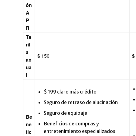
ón
A
P
R
Ta
rif
a
$ 150
$
an
ua
l
$ 199 claro más crédito
Seguro de retraso de alucinación
Seguro de equipaje
Be
Beneficios de compras y
ne
entretenimiento especializados
fic