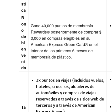
sti
ca
B
on
Gane 40,000 puntos de membresía
o
Rewards® posteriormente de comprar $
de
3,000 en compras elegibles en su
bi
American Express Green Card® en el
en
interior de los primeros 6 meses de
ve
membresía de plástico.
ni
da
3x puntos en viajes (incluidos vuelos,
hoteles, cruceros, alquileres de
automóviles y compras de viajes
reservadas a través de sitios web de
terceros y a través de American
Ta
Express Viajes)