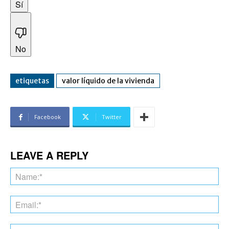
Sí
No
etiquetas
valor líquido de la vivienda
Facebook
Twitter
LEAVE A REPLY
Na
Ema
Web