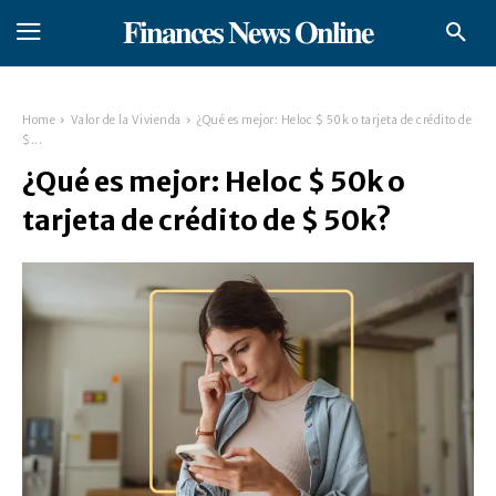
𝐅𝐢𝐧𝐚𝐧𝐜𝐞𝐬 𝐍𝐞𝐰𝐬 𝐎𝐧𝐥𝐢𝐧𝐞
Home
Valor de la Vivienda
¿Qué es mejor: Heloc $ 50k o tarjeta de crédito de
$...
¿Qué es mejor: Heloc $ 50k o
tarjeta de crédito de $ 50k?